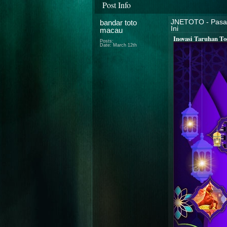
Post Info
bandar toto
JNETOTO - Pasar 
Ini
macau
Inovasi Taruhan T
Posts:
Date:
March 12th