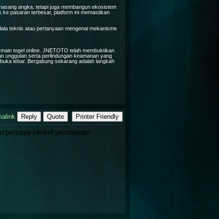
masang angka, tetapi juga membangun ekosistem
e pasaran terbesar, platform ini memastikan
endala teknis atau pertanyaan mengenai mekanisme
rmain togel online. JNETOTO telah membuktikan
an unggulan serta perlindungan keamanan yang
rbuka lebar. Bergabung sekarang adalah langkah
alink
Reply
Quote
Printer Friendly
terpercaya berkat permainan 