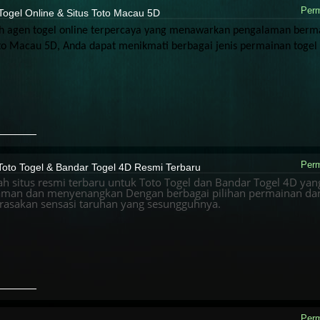
Perm
gel Online & Situs Toto Macau 5D
 agen togel online terpercaya yang menawarkan pengalaman berm
to Macau 5D, Anda dapat menikmati berbagai jenis permainan togel
______
Perm
oto Togel & Bandar Togel 4D Resmi Terbaru
 situs resmi terbaru untuk Toto Togel dan Bandar Togel 4D y
aman dan menyenangkan Dengan berbagai pilihan permainan da
asakan sensasi taruhan yang sesungguhnya.
______
Perm