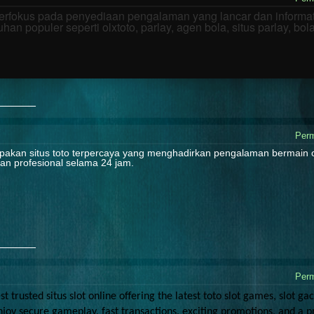
berfokus pada penyediaan pengalaman yang lancar dan informati
han populer seperti olxtoto, parlay, agen bola, situs parlay, bol
______
Perm
an situs toto terpercaya yang menghadirkan pengalaman bermain on
an profesional selama 24 jam.
______
Perm
st trusted situs slot online offering the latest toto slot games, slot g
njoy secure gameplay, fast transactions, exciting promotions, and a