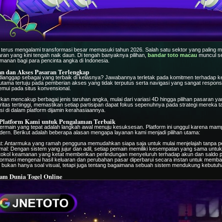
tal terus mengalami transformasi besar memasuki tahun 2026. Salah satu sektor yang paling me
an yang kini tengah naik daun. Di tengah banyaknya pilihan,
bandar toto macau
muncul se
nan bagi para pencinta angka di Indonesia.
n dan Akses Pasaran Terlengkap
 dianggap sebagai yang terbaik di kelasnya? Jawabannya terletak pada komitmen terhadap k
utama tertuju pada pemberian akses yang tidak terputus serta navigasi yang sangat respons
temui pada situs konvensional.
an mencakup berbagai jenis taruhan angka, mulai dari variasi 4D hingga pilihan pasaran yan
oritas tertinggi, memastikan setiap partisipan dapat fokus sepenuhnya pada strategi mereka t
ksi di dalam platform dijamin kerahasiaannya.
Platform Kami untuk Pengalaman Terbaik
rmain yang tepat adalah langkah awal menuju kesuksesan. Platform ini unggul karena mamp
odern. Berikut adalah beberapa alasan mengapa layanan kami menjadi pilihan utama:
t: Antarmuka yang ramah pengguna memudahkan siapa saja untuk mulai menjelajah tanpa pe
al: Dengan sistem yang jujur dan adil, setiap pemain memiliki kesempatan yang sama untuk
tokol keamanan yang ketat memberikan perlindungan menyeluruh terhadap akun dan saldo 
formasi mengenai hasil keluaran dan perubahan pasar diperbarui secara instan untuk memb
ukan hanya soal visual, tetapi juga tentang bagaimana sebuah sistem mendukung kebutuha
lam Dunia Togel Online