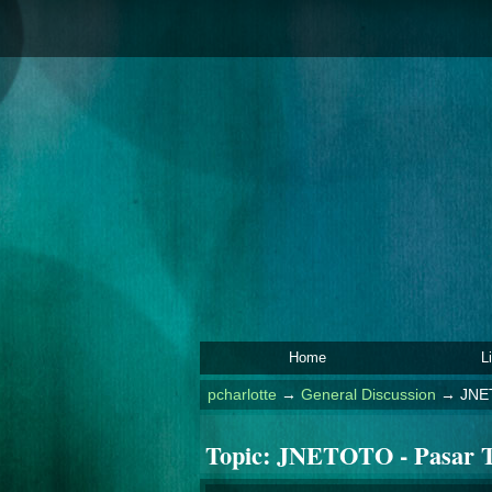
Home
L
pcharlotte
→
General Discussion
→
JNET
Topic:
JNETOTO - Pasar Te