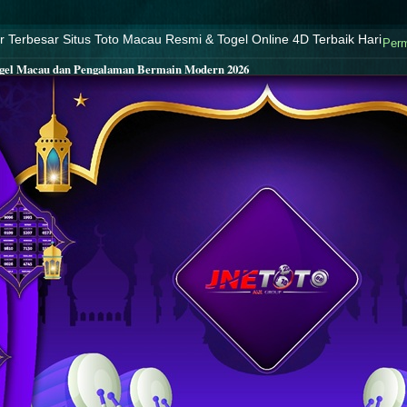
Terbesar Situs Toto Macau Resmi & Togel Online 4D Terbaik Hari
Perm
ogel Macau dan Pengalaman Bermain Modern 2026