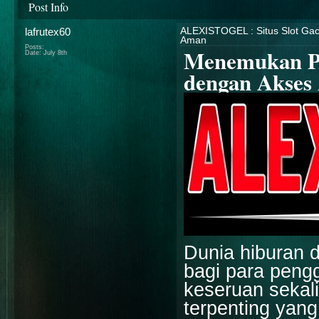
Post Info
lafrutex60
ALEXISTOGEL : Situs Slot Gaco
Aman
Posts:
Menemukan Pe
Date:
July 8th
dengan Akses 
Dunia hiburan d
bagi para pengg
keseruan sekal
terpenting yang