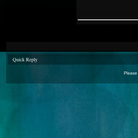
________
Quick Reply
Please 