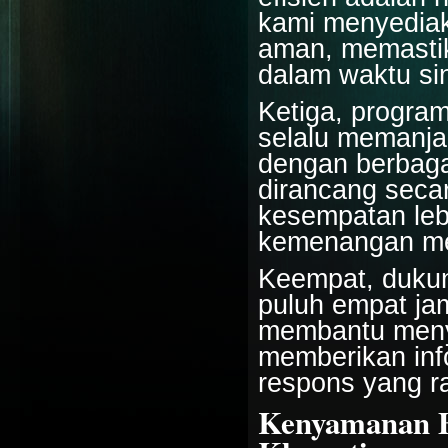
kami menyedia
aman, memastik
dalam waktu sin
Ketiga, progra
selalu memanja
dengan berbagai
dirancang secar
kesempatan leb
kemenangan me
Keempat, dukun
puluh empat ja
membantu menye
memberikan inf
respons yang ra
Kenyamanan B