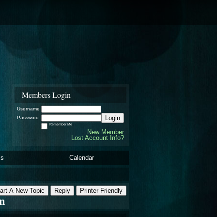
Members Login
Username
Login
Password
Remember Me
New Member
Lost Account Info?
ls
Calendar
art A New Topic
Reply
Printer Friendly
n