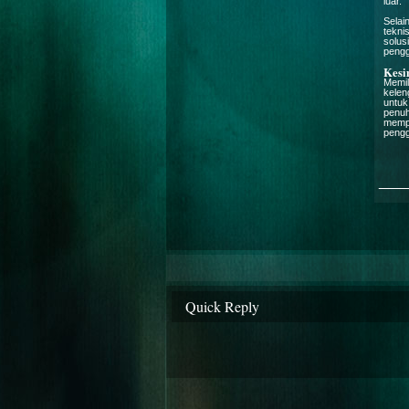
luar.
Selai
tekni
solus
pengg
Kesi
Memil
kelen
untuk
penuh
mempe
pengg
___
Quick Reply