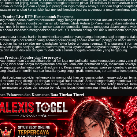
op, komputer jinjing, tablet, maupun perangkat telepon pintar. Fleksibilitas ini memastikan bah
n baik di mana pun dan kapan pun pengguna ingin mengaksesnya. Dengan tingkat adaptabilit
batasan perangkat keras tidak lagi menjadi kendala bagi para pengguna untuk menikmati selur
n Penting Live RTP Harian untuk Pengguna
ang membedakan platform berkualitas tinggi dengan platform standar adalah ketersediaan fitur
a berkala. Dalam industri permainan slot online, istilah Return to Player merupakan indikato
masi metrik ini mencerminkan persentase pengembalian kepada pengguna dalam jangka waktu te
a secara konsisten menghadirkan fitur live RTP terbaru setiap hari untuk membantu para p
ruan data secara harian ini memberikan panduan yang sangat berguna bagi pengguna da
tahui angka persentase yang sedang berlangsung secara real time, pengguna dapat membua
t, bukan hanya sekadar mengandalkan faktor keberuntungan semata. Transparansi informasi 
cayaan jangka panjang antara platform penyedia layanan dan masyarakat pengguna. Layanan
ka dan dapat diakses dengan mudah oleh seluruh anggota komunitas yang bergabung.
han Provider Populer dan Terpercaya
aan konten dan variasi pilihan permainan juga menjadi salah satu keunggulan utama yang di
e yang ideal tidak hanya menyediakan satu atau dua jenis permainan saja, melainkan bekerja
iki reputasi global yang diakui di industri ini. Kerja sama erat dengan para pengembang pe
yang disajikan memiliki standar keadilan yang tinggi, grafis memukau, serta mekanisme perma
si dari berbagai provider terkemuka ini memungkinkan pengguna untuk mengeksplorasi tema 
si modern yang dilengkapi dengan berbagai fitur interaktif. Setiap pengembang membawa kar
una tidak akan merasa jenuh dan selalu memiliki opsi baru untuk dicoba setiap harinya. Kem
m permainan terbebas dari segala bentuk manipulasi demi menjaga integritas dan keaslian pla
nan Pelanggan dan Keamanan Data Tingkat Tinggi