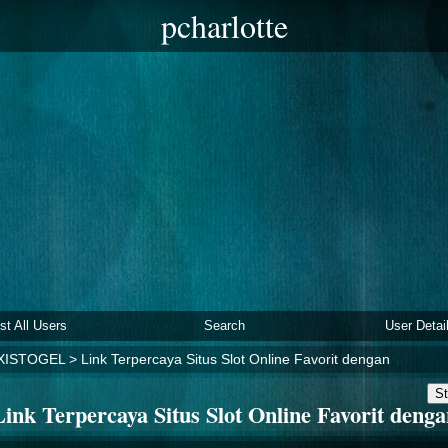
pcharlotte
ist All Users
Search
User Detai
ISTOGEL > Link Terpercaya Situs Slot Online Favorit dengan
St
 Terpercaya Situs Slot Online Favorit denga