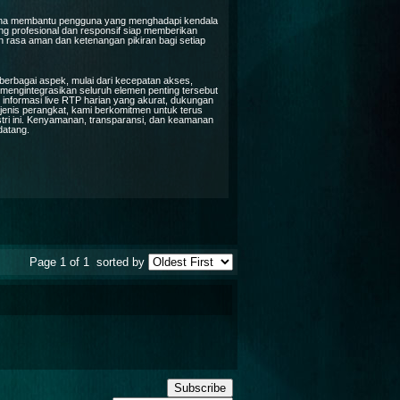
 guna membantu pengguna yang menghadapi kendala
g profesional dan responsif siap memberikan
n rasa aman dan ketenangan pikiran bagi setiap
erbagai aspek, mulai dari kecepatan akses,
 mengintegrasikan seluruh elemen penting tersebut
 informasi live RTP harian yang akurat, dukungan
 jenis perangkat, kami berkomitmen untuk terus
stri ini. Kenyamanan, transparansi, dan keamanan
datang.
Page 1 of 1
sorted by
Subscribe